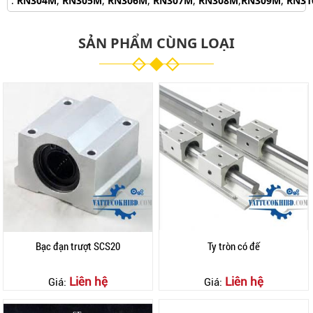
:
RN304M
,
RN305M
,
RN306M
,
RN307M
,
RN308M
,
RN309M
,
RN31
SẢN PHẨM CÙNG LOẠI
Bạc đạn trượt SCS20
Ty tròn có đế
Liên hệ
Liên hệ
Giá:
Giá: