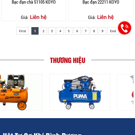
Bạc đạn chà 51105 KOYO
Bạc đạn 22211 KOYO
Liên hệ
Liên hệ
Giá:
Giá:
First
1
2
3
4
5
6
7
8
9
End
THƯƠNG HIỆU