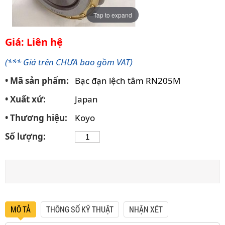
Tap to expand
Giá: Liên hệ
(*** Giá trên CHƯA bao gồm VAT)
• Mã sản phẩm:
Bạc đạn lệch tâm RN205M
• Xuất xứ:
Japan
• Thương hiệu:
Koyo
Số lượng:
MÔ TẢ
THÔNG SỐ KỸ THUẬT
NHẬN XÉT