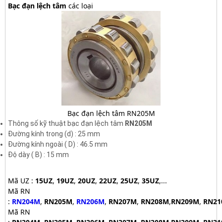
Bạc đạn lệch tâm
các loại
Bạc đạn lệch tâm RN205M
Thông số kỹ thuật bạc đạn lệch tâm
RN205M
Đường kính trong (d) : 25
mm
Đường kính ngoài ( D) : 46.5
mm
Độ dày ( B) : 15
mm
Mã UZ :
15UZ
,
19UZ
,
20UZ
,
22UZ
,
25UZ
,
35UZ
,...
Mã RN
:
RN204M
,
RN205M
,
RN206M
,
RN207M
,
RN208M
,
RN209M
,
RN21
Mã RN