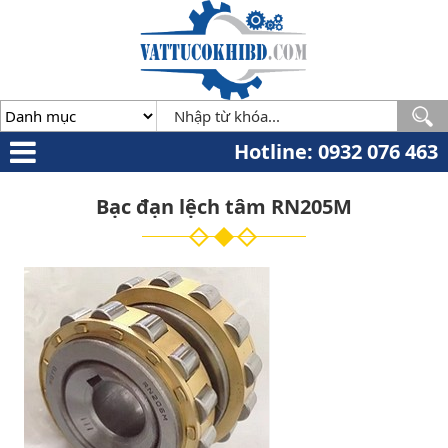
Minh
,
70000
,
VN
.
0932
076
463
Hotline: 0932 076 463
Bạc đạn lệch tâm RN205M