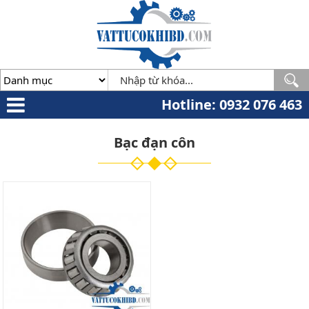
Minh
,
70000
,
VN
.
0932
076
463
Hotline: 0932 076 463
Bạc đạn côn