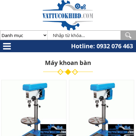
Minh
,
70000
,
VN
.
0932
076
463
Hotline: 0932 076 463
Máy khoan bàn