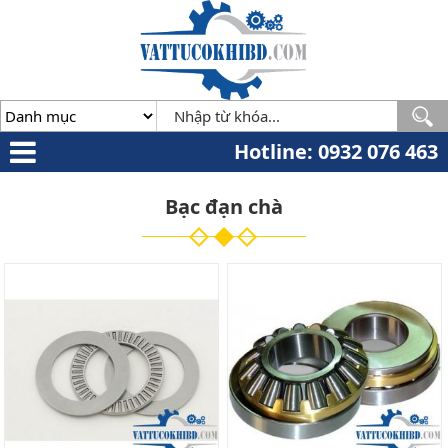
Minh
,
70000
,
VN
.
0932
076
463
Hotline: 0932 076 463
Bạc đạn chà