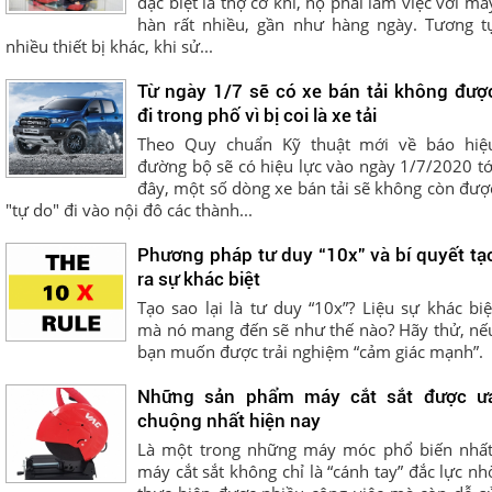
đặc biệt là thợ cơ khí, họ phải làm việc với má
hàn rất nhiều, gần như hàng ngày. Tương t
nhiều thiết bị khác, khi sử...
Từ ngày 1/7 sẽ có xe bán tải không đượ
đi trong phố vì bị coi là xe tải
Theo Quy chuẩn Kỹ thuật mới về báo hiệ
đường bộ sẽ có hiệu lực vào ngày 1/7/2020 tớ
đây, một số dòng xe bán tải sẽ không còn đượ
"tự do" đi vào nội đô các thành...
Phương pháp tư duy “10x” và bí quyết tạ
ra sự khác biệt
Tạo sao lại là tư duy “10x”? Liệu sự khác biệ
mà nó mang đến sẽ như thế nào? Hãy thử, nế
bạn muốn được trải nghiệm “cảm giác mạnh”.
Những sản phẩm máy cắt sắt được ư
chuộng nhất hiện nay
Là một trong những máy móc phổ biến nhất
máy cắt sắt không chỉ là “cánh tay” đắc lực nhơ