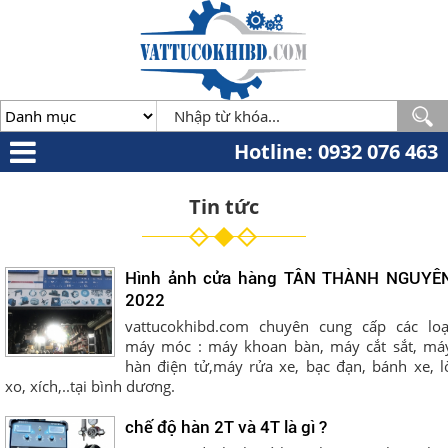
Minh
,
70000
,
VN
.
0932
076
463
Hotline: 0932 076 463
Tin tức
Hình ảnh cửa hàng TÂN THÀNH NGUYÊ
2022
vattucokhibd.com chuyên cung cấp các loạ
máy móc : máy khoan bàn, máy cắt sắt, má
hàn điện tử,máy rửa xe, bạc đạn, bánh xe, l
xo, xích,..tại bình dương.
chế độ hàn 2T và 4T là gì ?