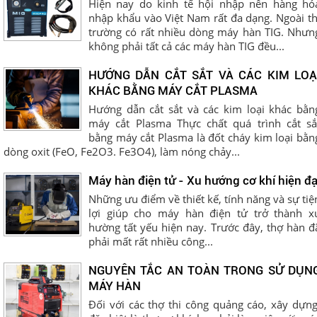
Hiện nay do kinh tế hội nhập nên hàng hó
nhập khẩu vào Việt Nam rất đa dạng. Ngoài th
trường có rất nhiều dòng máy hàn TIG. Nhưn
không phải tất cả các máy hàn TIG đều...
HƯỚNG DẪN CẮT SẮT VÀ CÁC KIM LOẠ
KHÁC BẰNG MÁY CẮT PLASMA
Hướng dẫn cắt sắt và các kim loại khác bằn
máy cắt Plasma Thực chất quá trình cắt sắ
bằng máy cắt Plasma là đốt cháy kim loại bằn
dòng oxit (FeO, Fe2O3. Fe3O4), làm nóng chảy...
Máy hàn điện tử - Xu hướng cơ khí hiện đạ
Những ưu điểm về thiết kế, tính năng và sự tiệ
lợi giúp cho máy hàn điện tử trở thành x
hường tất yếu hiện nay. Trước đây, thợ hàn đ
phải mất rất nhiều công...
NGUYÊN TẮC AN TOÀN TRONG SỬ DỤN
MÁY HÀN
Đối với các thợ thi công quảng cáo, xây dựng