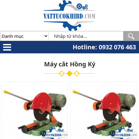
Minh
,
70000
,
VN
.
0932
076
463
Hotline: 0932 076 463
Máy cắt Hồng Ký