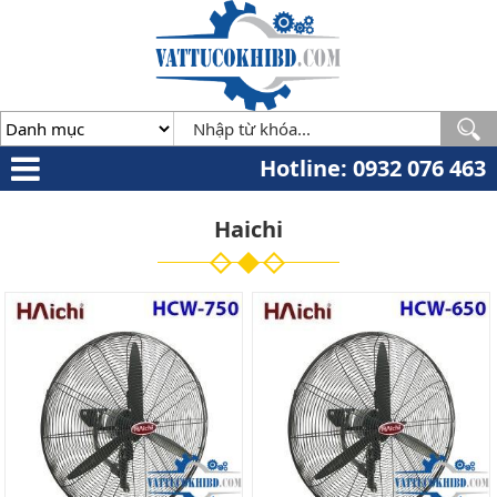
Minh
,
70000
,
VN
.
0932
076
463
Hotline: 0932 076 463
Haichi