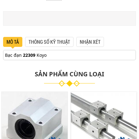
MÔ TẢ
THÔNG SỐ KỸ THUẬT
NHẬN XÉT
Bạc đạn
22309
Koyo
SẢN PHẨM CÙNG LOẠI