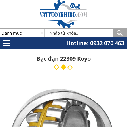
Minh
,
70000
,
VN
.
0932
076
463
Hotline: 0932 076 463
Bạc đạn 22309 Koyo