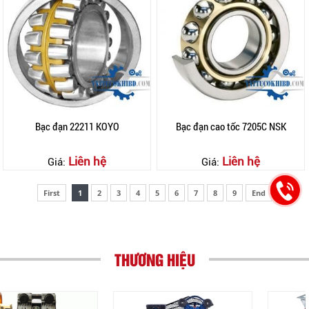
Bạc đạn 22211 KOYO
Bạc đạn cao tốc 7205C NSK
Liên hệ
Liên hệ
Giá:
Giá:
First
1
2
3
4
5
6
7
8
9
End
THƯƠNG HIỆU