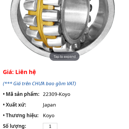
Tap to expand
Giá: Liên hệ
(*** Giá trên CHƯA bao gồm VAT)
• Mã sản phẩm:
22309-Koyo
• Xuất xứ:
Japan
• Thương hiệu:
Koyo
Số lượng: