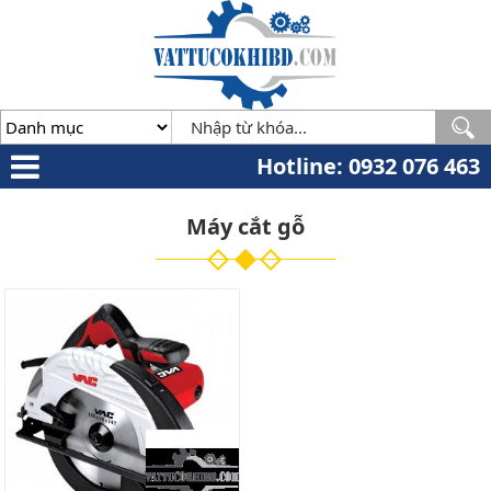
Minh
,
70000
,
VN
.
0932
076
463
Hotline: 0932 076 463
Máy cắt gỗ