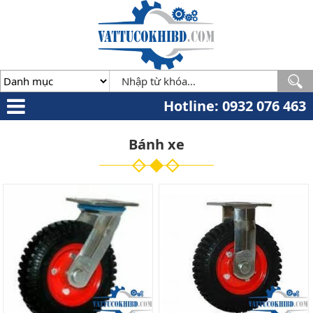
Minh
,
70000
,
VN
.
0932
076
463
Hotline: 0932 076 463
Bánh xe