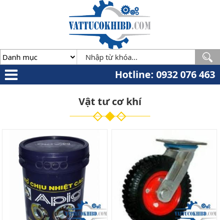
Minh
,
70000
,
VN
.
0932
076
463
Hotline: 0932 076 463
Vật tư cơ khí