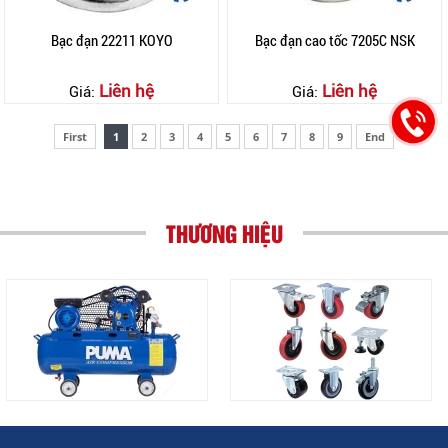
Bạc đạn 22211 KOYO
Bạc đạn cao tốc 7205C NSK
Liên hệ
Liên hệ
Giá:
Giá:
First
1
2
3
4
5
6
7
8
9
End
THƯƠNG HIỆU