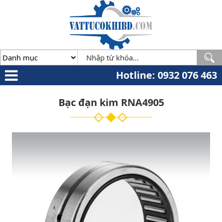
Minh
,
70000
,
VN
.
0932
076
463
Hotline: 0932 076 463
Bạc đạn kim RNA4905