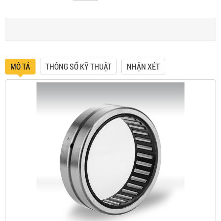
MÔ TẢ
THÔNG SỐ KỸ THUẬT
NHẬN XÉT