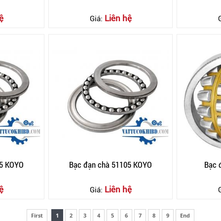
ệ
Liên hệ
Giá:
205 KOYO
Bạc đạn chà 51105 KOYO
Bạc
ệ
Liên hệ
Giá:
First
1
2
3
4
5
6
7
8
9
End