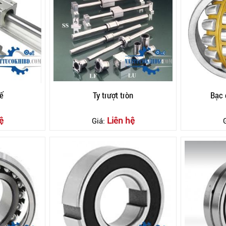
ế
Ty trượt tròn
Bạc
ệ
Liên hệ
Giá: