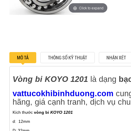
Click to expand
MÔ TẢ
THÔNG SỐ KỸ THUẬT
NHẬN XÉT
Vòng bi KOYO 1201
là dạng
bạ
vattucokhibinhduong.com
cung
hãng, giá cạnh tranh, dịch vụ ch
Kích thước
vòng bi
KOYO 1201
d: 12mm
D: 32mm