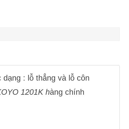
c dạng : lỗ thẳng và lỗ côn
 KOYO 1201K h
àng chính