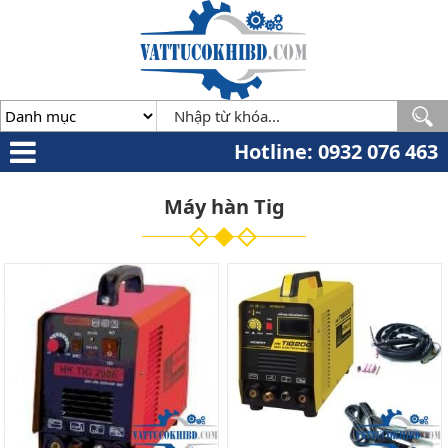
Minh
,
70000
,
VN
.
0932
076
463
Hotline: 0932 076 463
Máy hàn Tig