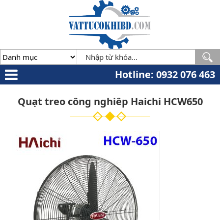
Minh
,
70000
,
VN
.
0932
076
463
Hotline: 0932 076 463
Quạt treo công nghiêp Haichi HCW650