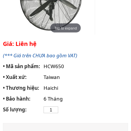
Tap to expand
Giá: Liên hệ
(*** Giá trên CHƯA bao gồm VAT)
• Mã sản phẩm:
HCW650
• Xuất xứ:
Taiwan
• Thương hiệu:
Haichi
• Bảo hành:
6 Tháng
Số lượng: