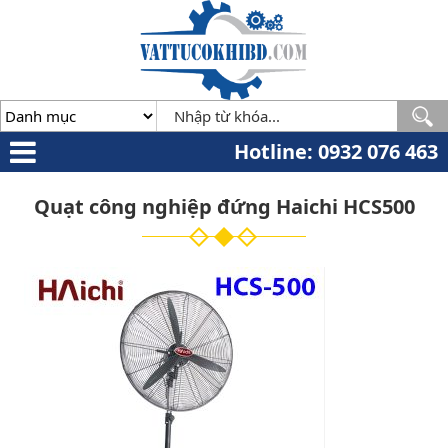
Minh
,
70000
,
VN
.
0932
076
463
Hotline: 0932 076 463
Quạt công nghiệp đứng Haichi HCS500