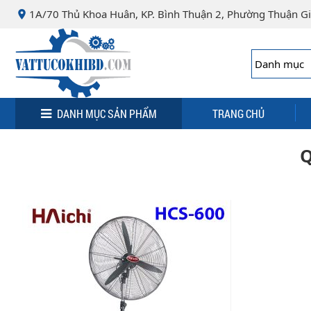
Minh
,
1A/70 Thủ Khoa Huân, KP. Bình Thuận 2, Phường Thuận Gi
70000
,
VN
.
0932
076
463
DANH MỤC SẢN PHẨM
TRANG CHỦ
Q