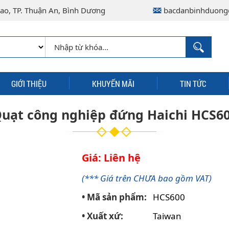
ao, TP. Thuận An, Bình Dương
bacdanbinhduong
GIỚI THIỆU
KHUYẾN MÃI
TIN TỨC
uạt công nghiệp đứng Haichi HCS6
Giá: Liên hệ
(*** Giá trên CHƯA bao gồm VAT)
• Mã sản phẩm:
HCS600
• Xuất xứ:
Taiwan