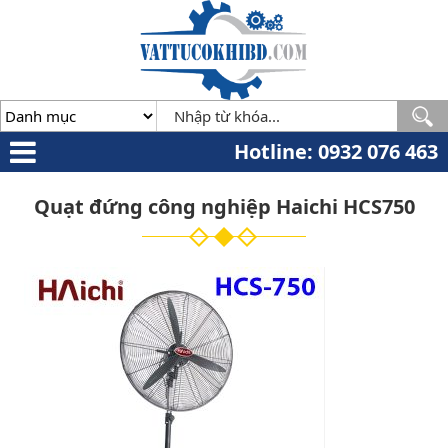
Minh
,
70000
,
VN
.
0932
076
463
Hotline: 0932 076 463
Quạt đứng công nghiệp Haichi HCS750