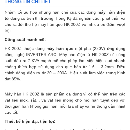
THÔNG TIN CHI TIẾT
Nhằm tối ưu hóa những hạn chế của các dòng
máy hàn điện
tử
đang có trên thị trường, Hồng Ký đã nghiên cứu, phát triển và
cho ra đời thế hệ máy hàn que HK 200Z với nhiều ưu điểm vượt
trội.
Công suất mạnh mẽ:
HK 200Z thuộc dòng
máy hàn que
một pha (220V) ứng dụng
công nghệ INVERTER ARC. Máy hàn điện tử HK 200Z có công
suất đầu ra 7 KVA mạnh mẽ cho phép làm việc hiệu quả nhanh
chóng thích hợp sử dụng cho que hàn từ 1.6 – 3.2mm. Điều
chỉnh dòng điện ra từ 20 – 200A. Hiệu suất làm việc trung bình
đạt 85%.
Máy hàn HK 200Z là sản phẩm đa dụng vì có thể hàn trên các
vật liệu inox, sắt… và vật liệu mỏng cho mối hàn tuyệt đẹp với
thời gian hàn không giới hạn, mồi lửa nhạy và hệ thống dẫn nhiệt
cực tốt.
Thiết kế hiện đại, tiện lợi: