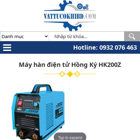
Minh
,
70000
,
VN
.
0932
076
463
Hotline: 0932 076 463
Máy hàn điện tử Hồng Ký HK200Z
Tap to expand