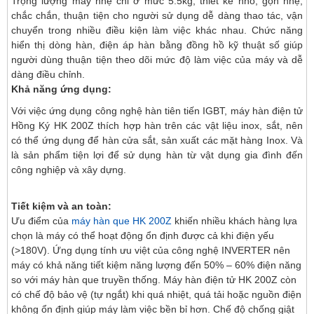
Trọng lượng máy nhẹ chỉ ở mức 5.5kg, thiết kế nhỏ, gọn nhẹ,
chắc chắn, thuận tiện cho người sử dụng dễ dàng thao tác, vận
chuyển trong nhiều điều kiện làm việc khác nhau. Chức năng
hiển thị dòng hàn, điện áp hàn bằng đồng hồ kỹ thuật số giúp
người dùng thuận tiện theo dõi mức độ làm việc của máy và dễ
dàng điều chỉnh.
Khả năng ứng dụng:
Với việc ứng dụng công nghệ hàn tiên tiến IGBT, máy hàn điện tử
Hồng Ký HK 200Z thích hợp hàn trên các vật liệu inox, sắt, nên
có thể ứng dụng để hàn cửa sắt, sản xuất các mặt hàng Inox. Và
là sản phẩm tiện lợi để sử dụng hàn từ vật dụng gia đình đến
công nghiệp và xây dựng.
Tiết kiệm và an toàn:
Ưu điểm của
máy hàn que HK 200Z
khiến nhiều khách hàng lựa
chọn là máy có thể hoạt động ổn định được cả khi điện yếu
(>180V). Ứng dụng tính ưu việt của công nghệ INVERTER nên
máy có khả năng tiết kiệm năng lượng đến 50% – 60% điện năng
so với máy hàn que truyền thống. Máy hàn điện tử HK 200Z còn
có chế độ bảo vệ (tự ngắt) khi quá nhiệt, quá tải hoặc nguồn điện
không ổn định giúp máy làm việc bền bỉ hơn. Chế độ chống giật