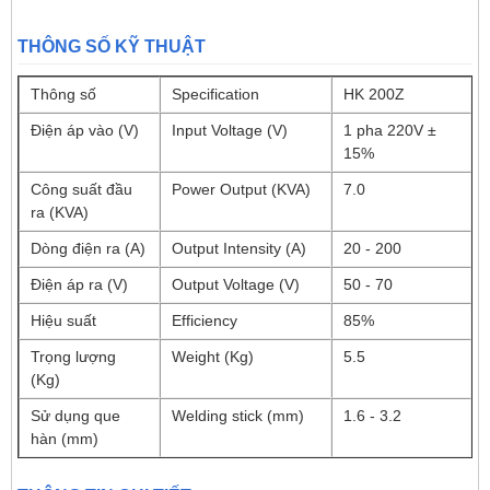
THÔNG SỐ KỸ THUẬT
Thông số
Specification
HK 200Z
Điện áp vào (V)
Input Voltage (V)
1 pha 220V ±
15%
Công suất đầu
Power Output (KVA)
7.0
ra (KVA)
Dòng điện ra (A)
Output Intensity (A)
20 - 200
Điện áp ra (V)
Output Voltage (V)
50 - 70
Hiệu suất
Efficiency
85%
Trọng lượng
Weight (Kg)
5.5
(Kg)
Sử dụng que
Welding stick (mm)
1.6 - 3.2
hàn (mm)