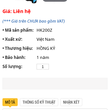
Giá: Liên hệ
(*** Giá trên CHƯA bao gồm VAT)
• Mã sản phẩm:
HK200Z
• Xuất xứ:
Việt Nam
• Thương hiệu:
HỒNG KÝ
• Bảo hành:
1 năm
Số lượng:
MÔ TẢ
THÔNG SỐ KỸ THUẬT
NHẬN XÉT