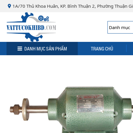
Minh
,
1A/70 Thủ Khoa Huân, KP. Bình Thuận 2, Phường Thuận Gi
70000
,
VN
.
0932
076
463
DANH MỤC SẢN PHẨM
TRANG CHỦ