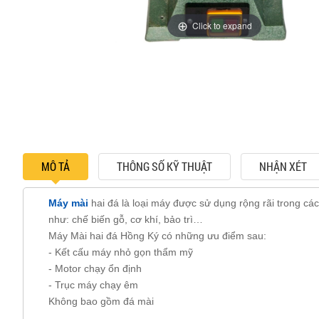
Click to expand
MÔ TẢ
THÔNG SỐ KỸ THUẬT
NHẬN XÉT
Máy mài
hai đá là loại máy được sử dụng rộng rãi trong cá
như: chế biến gỗ, cơ khí, bảo trì…
Máy Mài hai đá Hồng Ký có những ưu điểm sau:
- Kết cấu máy nhỏ gọn thẩm mỹ
- Motor chạy ổn định
- Trục máy chạy êm
Không bao gồm đá mài