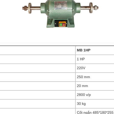
MB 1HP
1 HP
220V
250 mm
20 mm
2800 v/p
30 kg
Cốt ngắn 485*180*255