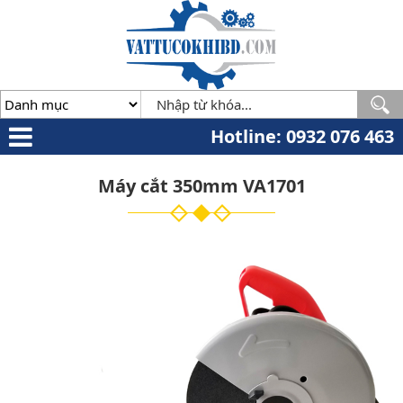
Minh
,
70000
,
VN
.
0932
076
463
Hotline: 0932 076 463
Máy cắt 350mm VA1701